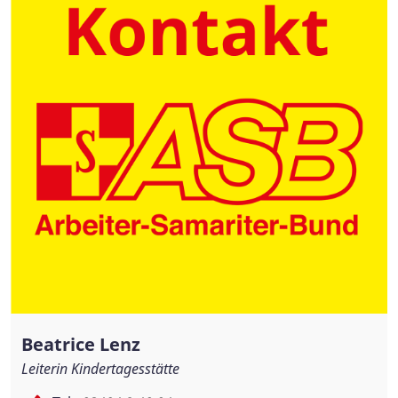
Beatrice Lenz
Leiterin Kindertagesstätte