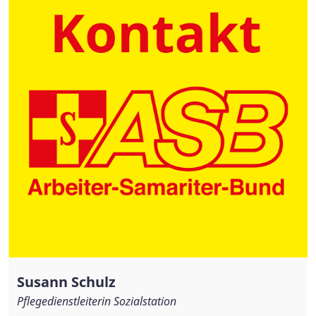
Susann Schulz
Pflegedienstleiterin Sozialstation