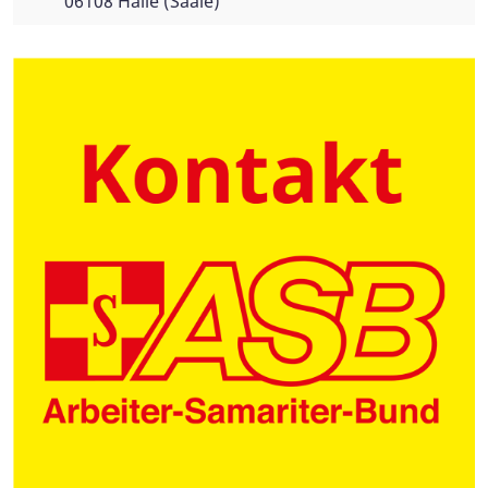
06108 Halle (Saale)